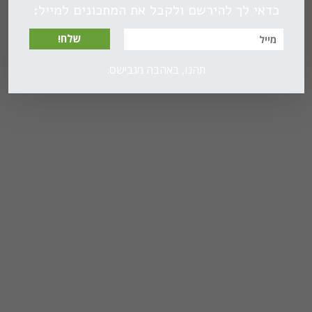
כדאי לך להירשם ולקבל את המתכונים למייל:
שלח!
תהנו, באהבה מגבישס.