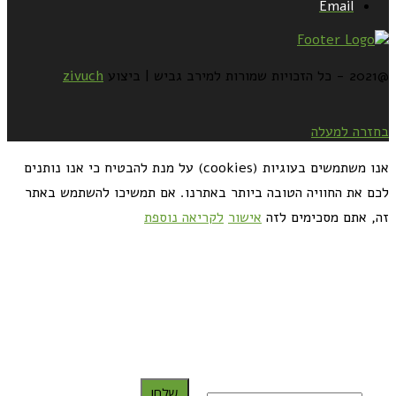
Email
@2021 - כל הזכויות שמורות למירב גביש | ביצוע
zivuch
בחזרה למעלה
אנו משתמשים בעוגיות (cookies) על מנת להבטיח כי אנו נותנים
לכם את החוויה הטובה ביותר באתרנו. אם תמשיכו להשתמש באתר
זה, אתם מסכימים לזה
אישור
לקריאה נוספת
כדאי לך להירשם ולקבל את המתכונים למייל:
שלח!