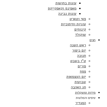
עוגות בחושות
מאפינס וקאפקייקס
עוגות גבינה
פאי וטארט
עוגיות וחיתוכיות
קינוחים
שוקולד
חגים
ראש השנה
יום כיפור
חנוכה
ט”ו בשבט
פורים
פסח
יום העצמאות
שבועות
חג האהבה
מידות ומשקלות
טיפים והמלצות
המגדיר