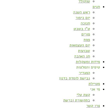
שוקולד
חגים
ראש השנה
יום כיפור
חנוכה
ט”ו בשבט
פורים
פסח
יום העצמאות
שבועות
חג האהבה
מידות ומשקלות
טיפים והמלצות
המגדיר
גבישס לומדת בדנון
מטיילת
מי אני
קצת עלי
בתקשורת וברשת
צרו קשר