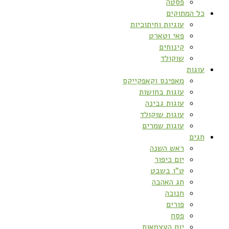
פסטה
כל המתוקים
עוגיות וחיתוכיות
פאי וטארט
קינוחים
שוקולד
עוגות
מאפינס וקאפקייקס
עוגות בחושות
עוגות גבינה
עוגות שוקולד
עוגות שמרים
חגים
ראש השנה
יום כיפור
ט”ו בשבט
חג האהבה
חנוכה
פורים
פסח
יום העצמאות