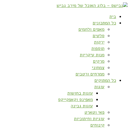
בית
כל המתכונים
מאפים ולחמים
סלטים
ירקות
תוספות
מנות עיקריות
מרקים
צמחוני
ממרחים ורטבים
כל המתוקים
עוגות
עוגות בחושות
מאפינס וקאפקייקס
עוגות גבינה
פאי וטארט
עוגיות וחיתוכיות
קינוחים