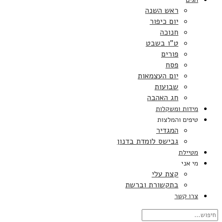
ראש השנה
יום כיפור
חנוכה
ט”ו בשבט
פורים
פסח
יום העצמאות
שבועות
חג האהבה
מידות ומשקלות
טיפים והמלצות
המגדיר
גבישס לומדת בדנון
מטיילת
מי אני
קצת עלי
בתקשורת וברשת
צרו קשר