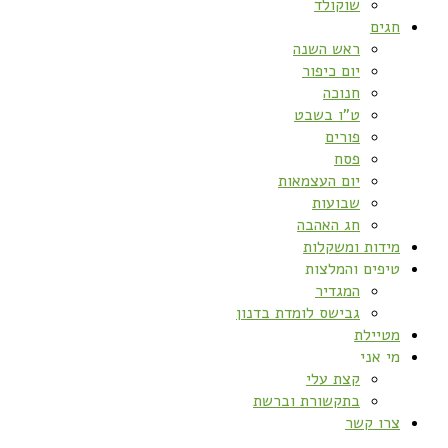
שוקולד
חגים
ראש השנה
יום כיפור
חנוכה
ט”ו בשבט
פורים
פסח
יום העצמאות
שבועות
חג האהבה
מידות ומשקלות
טיפים והמלצות
המגדיר
גבישס לומדת בדנון
מטיילת
מי אני
קצת עלי
בתקשורת וברשת
צרו קשר