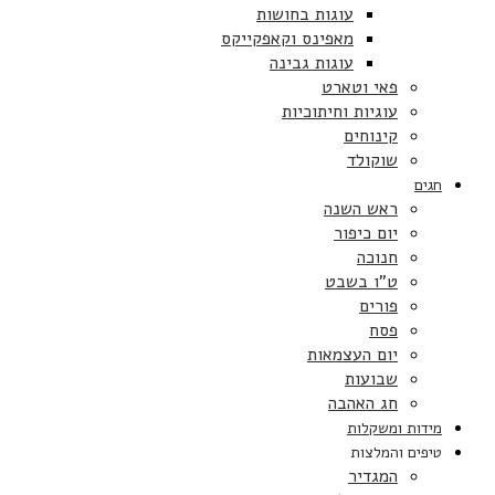
עוגות בחושות
מאפינס וקאפקייקס
עוגות גבינה
פאי וטארט
עוגיות וחיתוכיות
קינוחים
שוקולד
חגים
ראש השנה
יום כיפור
חנוכה
ט”ו בשבט
פורים
פסח
יום העצמאות
שבועות
חג האהבה
מידות ומשקלות
טיפים והמלצות
המגדיר