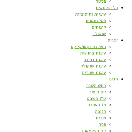
פסטה
כל המתוקים
עוגיות וחיתוכיות
פאי וטארט
קינוחים
שוקולד
עוגות
מאפינס וקאפקייקס
עוגות בחושות
עוגות גבינה
עוגות שוקולד
עוגות שמרים
חגים
ראש השנה
יום כיפור
ט”ו בשבט
חג האהבה
חנוכה
פורים
פסח
יום העצמאות