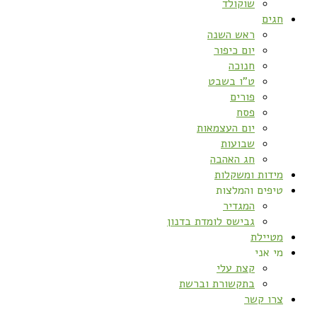
שוקולד
חגים
ראש השנה
יום כיפור
חנוכה
ט”ו בשבט
פורים
פסח
יום העצמאות
שבועות
חג האהבה
מידות ומשקלות
טיפים והמלצות
המגדיר
גבישס לומדת בדנון
מטיילת
מי אני
קצת עלי
בתקשורת וברשת
צרו קשר