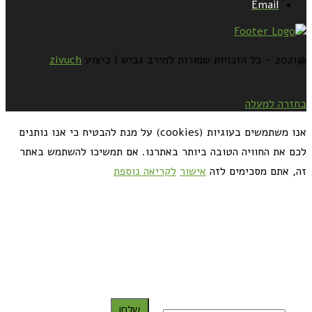
Email
@2021 - כל הזכויות שמורות למירב גביש | ביצוע
zivuch
בחזרה למעלה
אנו משתמשים בעוגיות (cookies) על מנת להבטיח כי אנו נותנים
לכם את החוויה הטובה ביותר באתרנו. אם תמשיכו להשתמש באתר
זה, אתם מסכימים לזה
אישור
לקריאה נוספת
כדאי לך להירשם ולקבל את המתכונים למייל:
שלח!