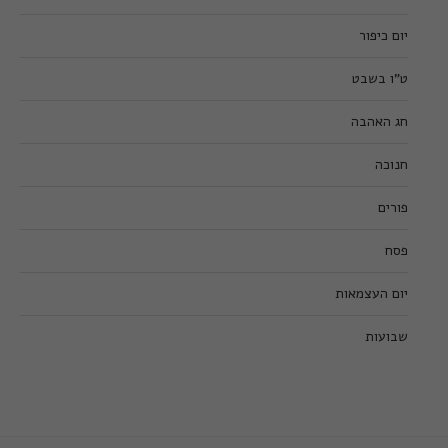
יום כיפור
ט”ו בשבט
חג האהבה
חנוכה
פורים
פסח
יום העצמאות
שבועות