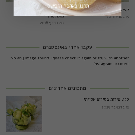
תהנו, באהבה מגבישס.
קציצות כרישה מושלמות
קציצות כרישה טבעוניות
מושלמות
15 במרץ 2018
20 במרץ 2018
עקבו אחרי באינסטגרם
No any image found. Please check it again or try with another
instagram account.
מתכונים אחרונים
סלט פירות בסירופ אסייתי
12 בדצמבר 2025