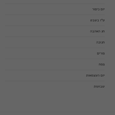
יום כיפור
ט”ו בשבט
חג האהבה
חנוכה
פורים
פסח
יום העצמאות
שבועות