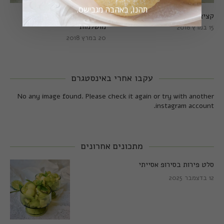
תהנו, באהבה מגבישס.
קציצות כרישה מושלמות
קציצות כרישה טבעוניות
מושלמות
15 במרץ 2018
20 במרץ 2018
עקבו אחרי באינסטגרם
No any image found. Please check it again or try with another
instagram account.
מתכונים אחרונים
סלט פירות בסירופ אסייתי
12 בדצמבר 2025