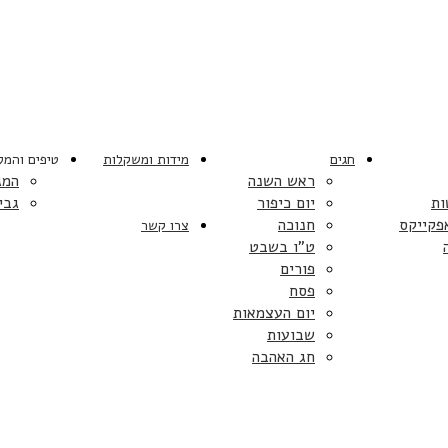
חגים
מידות ומשקלות
טיפים והמל
ראש השנה
המג
ות
יום כיפור
גבי
פקייקס
חנוכה
צרו קשר
ט”ו בשבט
פורים
פסח
יום העצמאות
שבועות
חג האהבה