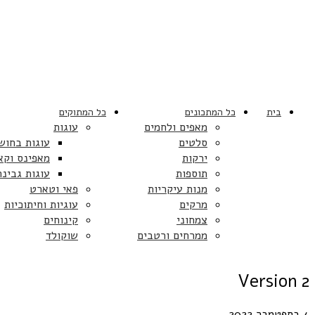
בית
כל המתכונים
כל המתוקים
מאפים ולחמים
עוגות
סלטים
עוגות בחוש
ירקות
מאפינס וקא
תוספות
עוגות גבינה
מנות עיקריות
פאי וטארט
מרקים
עוגיות וחיתוכיות
צמחוני
קינוחים
ממרחים ורטבים
שוקולד
Version 2
4 בספטמבר 2022