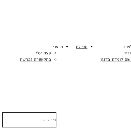
צות
מטיילת
מי אני
דיר
קצת עלי
שס לומדת בדנון
בתקשורת וברשת