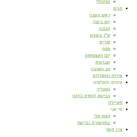
שוקולד
חגים
ראש השנה
יום כיפור
חנוכה
ט”ו בשבט
פורים
פסח
יום העצמאות
שבועות
חג האהבה
מידות ומשקלות
טיפים והמלצות
המגדיר
גבישס לומדת בדנון
מטיילת
מי אני
קצת עלי
בתקשורת וברשת
צרו קשר