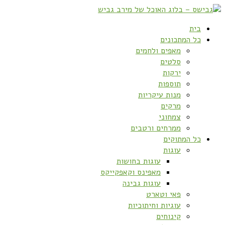
בית
כל המתכונים
מאפים ולחמים
סלטים
ירקות
תוספות
מנות עיקריות
מרקים
צמחוני
ממרחים ורטבים
כל המתוקים
עוגות
עוגות בחושות
מאפינס וקאפקייקס
עוגות גבינה
פאי וטארט
עוגיות וחיתוכיות
קינוחים