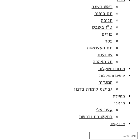
ראש השנה
יום כיפור
חנוכה
ט”ו בשבט
פורים
פסח
יום העצמאות
שבועות
חג האהבה
מידות ומשקלות
טיפים והמלצות
המגדיר
גבישס לומדת בדנון
מטיילת
מי אני
קצת עלי
בתקשורת וברשת
צרו קשר