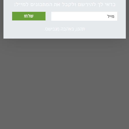
כדאי לך להירשם ולקבל את המתכונים למייל:
שלח!
תהנו, באהבה מגבישס.