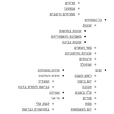
מרקים
צמחוני
ממרחים ורטבים
כל המתוקים
עוגות
עוגות בחושות
מאפינס וקאפקייקס
עוגות גבינה
פאי וטארט
עוגיות וחיתוכיות
קינוחים
שוקולד
חגים
מידות ומשקלות
ראש השנה
טיפים והמלצות
יום כיפור
המגדיר
חנוכה
גבישס לומדת בדנון
ט”ו בשבט
מטיילת
פורים
מי אני
פסח
קצת עלי
יום העצמאות
בתקשורת וברשת