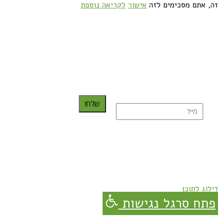
זה, אתם מסכימים לזה
אישור
לקריאה נוספת
כדאי לך להירשם ולקבל את המתכונים למייל:
שלח!
נרשמת בהצלחה!
תהנו, באהבה מגבישס.
דילוג לתוכן
פתח סרגל נגישות