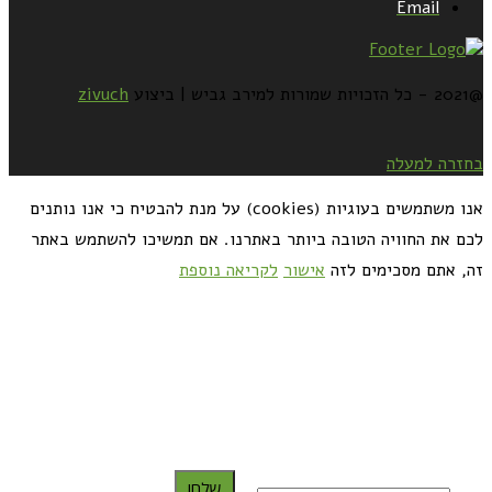
Email
@2021 - כל הזכויות שמורות למירב גביש | ביצוע
zivuch
בחזרה למעלה
אנו משתמשים בעוגיות (cookies) על מנת להבטיח כי אנו נותנים
לכם את החוויה הטובה ביותר באתרנו. אם תמשיכו להשתמש באתר
זה, אתם מסכימים לזה
אישור
לקריאה נוספת
כדאי לך להירשם ולקבל את המתכונים למייל:
שלח!