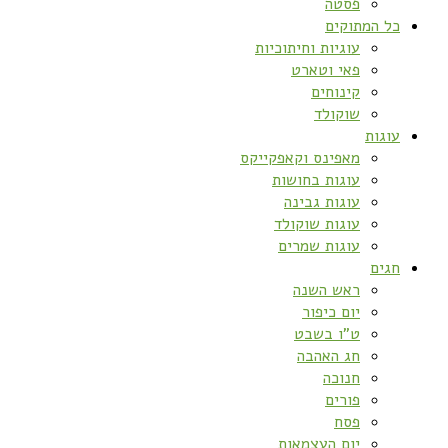
פסטה
כל המתוקים
עוגיות וחיתוכיות
פאי וטארט
קינוחים
שוקולד
עוגות
מאפינס וקאפקייקס
עוגות בחושות
עוגות גבינה
עוגות שוקולד
עוגות שמרים
חגים
ראש השנה
יום כיפור
ט”ו בשבט
חג האהבה
חנוכה
פורים
פסח
יום העצמאות