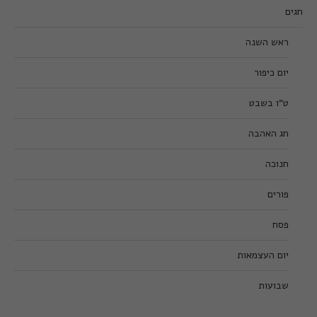
חגים
ראש השנה
יום כיפור
ט”ו בשבט
חג האהבה
חנוכה
פורים
פסח
יום העצמאות
שבועות