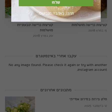
שלח!
תהנו, באהבה מגבישס.
קציצות כרישה מושלמות
קציצות כרישה טבעוניות
מושלמות
15 במרץ 2018
20 במרץ 2018
עקבו אחרי באינסטגרם
No any image found. Please check it again or try with another
instagram account.
מתכונים אחרונים
סלט פירות בסירופ אסייתי
12 בדצמבר 2025