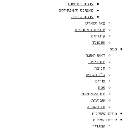
עוגות בחושות
מאפינס וקאפקייקס
עוגות גבינה
פאי וטארט
עוגיות וחיתוכיות
קינוחים
שוקולד
חגים
ראש השנה
יום כיפור
חנוכה
ט”ו בשבט
פורים
פסח
יום העצמאות
שבועות
חג האהבה
מידות ומשקלות
טיפים והמלצות
המגדיר