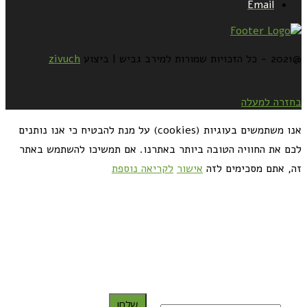
Email
@2021 - כל הזכויות שמורות למירב גביש | ביצוע
zivuch
בחזרה למעלה
אנו משתמשים בעוגיות (cookies) על מנת להבטיח כי אנו נותנים
לכם את החוויה הטובה ביותר באתרנו. אם תמשיכו להשתמש באתר
זה, אתם מסכימים לזה
אישור
לקריאה נוספת
כדאי לך להירשם ולקבל את המתכונים למייל:
שלח!