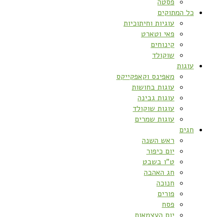
פסטה
כל המתוקים
עוגיות וחיתוכיות
פאי וטארט
קינוחים
שוקולד
עוגות
מאפינס וקאפקייקס
עוגות בחושות
עוגות גבינה
עוגות שוקולד
עוגות שמרים
חגים
ראש השנה
יום כיפור
ט”ו בשבט
חג האהבה
חנוכה
פורים
פסח
יום העצמאות