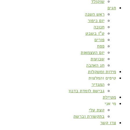
שוקולד
חגים
ראש השנה
יום כיפור
חנוכה
ט”ו בשבט
פורים
פסח
יום העצמאות
שבועות
חג האהבה
מידות ומשקלות
טיפים והמלצות
המגדיר
גבישס לומדת בדנון
מטיילת
מי אני
קצת עלי
בתקשורת וברשת
צרו קשר