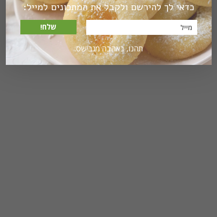
כדאי לך להירשם ולקבל את המתכונים למייל:
שלח!
תהנו, באהבה מגבישס.