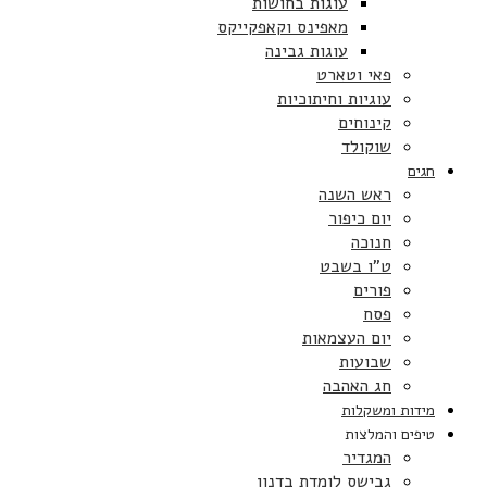
עוגות בחושות
מאפינס וקאפקייקס
עוגות גבינה
פאי וטארט
עוגיות וחיתוכיות
קינוחים
שוקולד
חגים
ראש השנה
יום כיפור
חנוכה
ט”ו בשבט
פורים
פסח
יום העצמאות
שבועות
חג האהבה
מידות ומשקלות
טיפים והמלצות
המגדיר
גבישס לומדת בדנון