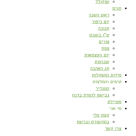
שוקולד
חגים
ראש השנה
יום כיפור
חנוכה
ט”ו בשבט
פורים
פסח
יום העצמאות
שבועות
חג האהבה
מידות ומשקלות
טיפים והמלצות
המגדיר
גבישס לומדת בדנון
מטיילת
מי אני
קצת עלי
בתקשורת וברשת
צרו קשר