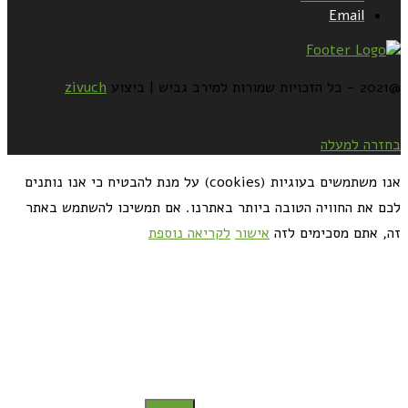
Email
@2021 - כל הזכויות שמורות למירב גביש | ביצוע
zivuch
בחזרה למעלה
אנו משתמשים בעוגיות (cookies) על מנת להבטיח כי אנו נותנים
לכם את החוויה הטובה ביותר באתרנו. אם תמשיכו להשתמש באתר
זה, אתם מסכימים לזה
אישור
לקריאה נוספת
כדאי לך להירשם ולקבל את המתכונים למייל: