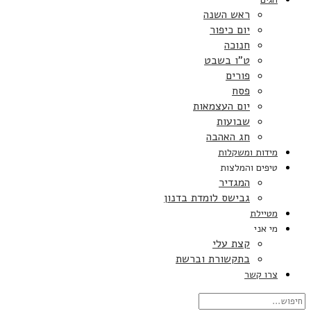
ראש השנה
יום כיפור
חנוכה
ט”ו בשבט
פורים
פסח
יום העצמאות
שבועות
חג האהבה
מידות ומשקלות
טיפים והמלצות
המגדיר
גבישס לומדת בדנון
מטיילת
מי אני
קצת עלי
בתקשורת וברשת
צרו קשר