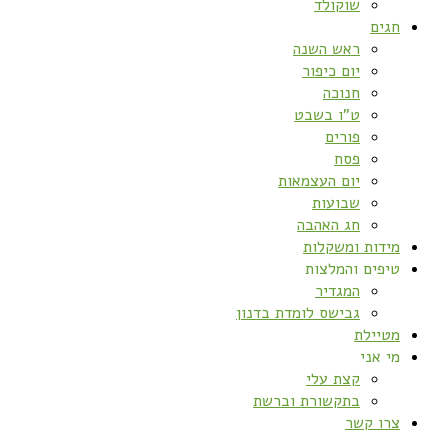
שוקולד
חגים
ראש השנה
יום כיפור
חנוכה
ט”ו בשבט
פורים
פסח
יום העצמאות
שבועות
חג האהבה
מידות ומשקלות
טיפים והמלצות
המגדיר
גבישס לומדת בדנון
מטיילת
מי אני
קצת עלי
בתקשורת וברשת
צרו קשר