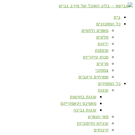
בית
כל המתכונים
מאפים ולחמים
סלטים
ירקות
תוספות
מנות עיקריות
מרקים
צמחוני
ממרחים ורטבים
כל המתוקים
עוגות
עוגות בחושות
מאפינס וקאפקייקס
עוגות גבינה
פאי וטארט
עוגיות וחיתוכיות
קינוחים