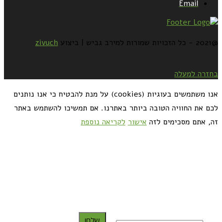
Email
@2021 - כל הזכויות שמורות למירב גביש | ביצוע
zivuch
בחזרה למעלה
אנו משתמשים בעוגיות (cookies) על מנת להבטיח כי אנו נותנים
לכם את החוויה הטובה ביותר באתרנו. אם תמשיכו להשתמש באתר
זה, אתם מסכימים לזה
אישור
לקריאה נוספת
כדאי לך להירשם ולקבל את המתכונים למייל:
שלח!