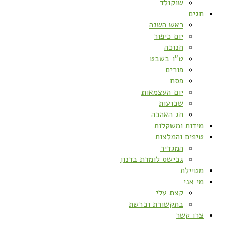
שוקולד
חגים
ראש השנה
יום כיפור
חנוכה
ט”ו בשבט
פורים
פסח
יום העצמאות
שבועות
חג האהבה
מידות ומשקלות
טיפים והמלצות
המגדיר
גבישס לומדת בדנון
מטיילת
מי אני
קצת עלי
בתקשורת וברשת
צרו קשר