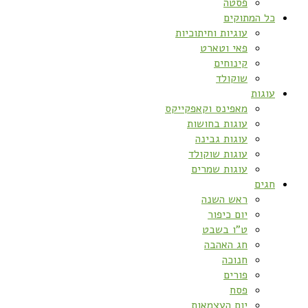
פסטה
כל המתוקים
עוגיות וחיתוכיות
פאי וטארט
קינוחים
שוקולד
עוגות
מאפינס וקאפקייקס
עוגות בחושות
עוגות גבינה
עוגות שוקולד
עוגות שמרים
חגים
ראש השנה
יום כיפור
ט”ו בשבט
חג האהבה
חנוכה
פורים
פסח
יום העצמאות