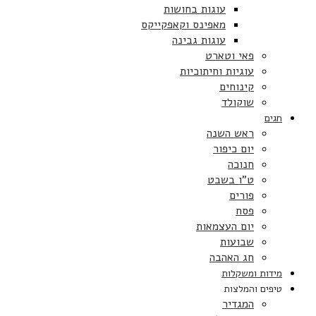
עוגות בחושות
מאפינס וקאפקייקס
עוגות גבינה
פאי וטארט
עוגיות וחיתוכיות
קינוחים
שוקולד
חגים
ראש השנה
יום כיפור
חנוכה
ט”ו בשבט
פורים
פסח
יום העצמאות
שבועות
חג האהבה
מידות ומשקלות
טיפים והמלצות
המגדיר