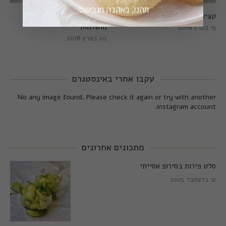
תהנו, באהבה מגבישס.
קציצות כרישה מושלמות
קציצות כרישה טבעוניות
מושלמות
15 במרץ 2018
20 במרץ 2018
עקבו אחרי באינסטגרם
No any image found. Please check it again or try with another
instagram account.
מתכונים אחרונים
סלט פירות בסירופ אסייתי
12 בדצמבר 2025