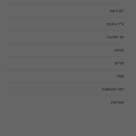
יום כיפור
ט”ו בשבט
חג האהבה
חנוכה
פורים
פסח
יום העצמאות
שבועות