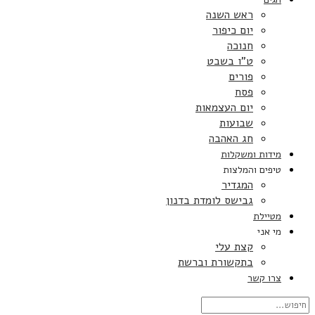
ראש השנה
יום כיפור
חנוכה
ט”ו בשבט
פורים
פסח
יום העצמאות
שבועות
חג האהבה
מידות ומשקלות
טיפים והמלצות
המגדיר
גבישס לומדת בדנון
מטיילת
מי אני
קצת עלי
בתקשורת וברשת
צרו קשר