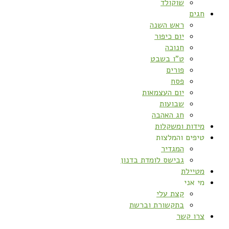
שוקולד
חגים
ראש השנה
יום כיפור
חנוכה
ט”ו בשבט
פורים
פסח
יום העצמאות
שבועות
חג האהבה
מידות ומשקלות
טיפים והמלצות
המגדיר
גבישס לומדת בדנון
מטיילת
מי אני
קצת עלי
בתקשורת וברשת
צרו קשר