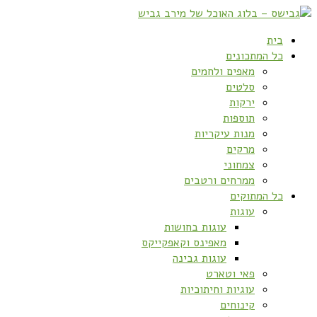
בית
כל המתכונים
מאפים ולחמים
סלטים
ירקות
תוספות
מנות עיקריות
מרקים
צמחוני
ממרחים ורטבים
כל המתוקים
עוגות
עוגות בחושות
מאפינס וקאפקייקס
עוגות גבינה
פאי וטארט
עוגיות וחיתוכיות
קינוחים