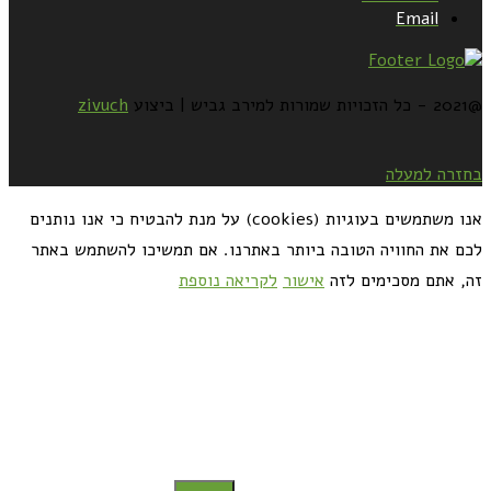
Email
@2021 - כל הזכויות שמורות למירב גביש | ביצוע
zivuch
בחזרה למעלה
אנו משתמשים בעוגיות (cookies) על מנת להבטיח כי אנו נותנים
לכם את החוויה הטובה ביותר באתרנו. אם תמשיכו להשתמש באתר
זה, אתם מסכימים לזה
אישור
לקריאה נוספת
כדאי לך להירשם ולקבל את המתכונים למייל: