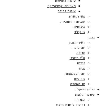
עוגות בחושות
מאפינס וקאפקייקס
עוגות גבינה
פאי וטארט
עוגיות וחיתוכיות
קינוחים
שוקולד
חגים
ראש השנה
יום כיפור
חנוכה
ט”ו בשבט
פורים
פסח
יום העצמאות
שבועות
חג האהבה
מידות ומשקלות
טיפים והמלצות
המגדיר
גבישס לומדת בדנון