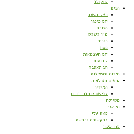
שוקולד
חגים
ראש השנה
יום כיפור
חנוכה
ט”ו בשבט
פורים
פסח
יום העצמאות
שבועות
חג האהבה
מידות ומשקלות
טיפים והמלצות
המגדיר
גבישס לומדת בדנון
מטיילת
מי אני
קצת עלי
בתקשורת וברשת
צרו קשר