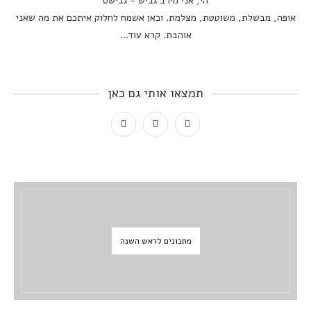
הי, אני מירב גביש - גבישס
אופה, מבשלת, משוטטת, מצלמת. וכאן אשמח לחלוק איתכם את מה שאני
אוהבת.
קרא עוד...
תמצאו אותי גם כאן
מתכונים לראש השנה