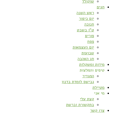
שוקולד
חגים
ראש השנה
יום כיפור
חנוכה
ט”ו בשבט
פורים
פסח
יום העצמאות
שבועות
חג האהבה
מידות ומשקלות
טיפים והמלצות
המגדיר
גבישס לומדת בדנון
מטיילת
מי אני
קצת עלי
בתקשורת וברשת
צרו קשר