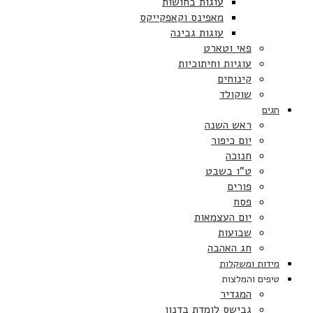
עוגות בחושות
מאפינס וקאפקייקס
עוגות גבינה
פאי וטארט
עוגיות וחיתוכיות
קינוחים
שוקולד
חגים
ראש השנה
יום כיפור
חנוכה
ט”ו בשבט
פורים
פסח
יום העצמאות
שבועות
חג האהבה
מידות ומשקלות
טיפים והמלצות
המגדיר
גבישס לומדת בדנון