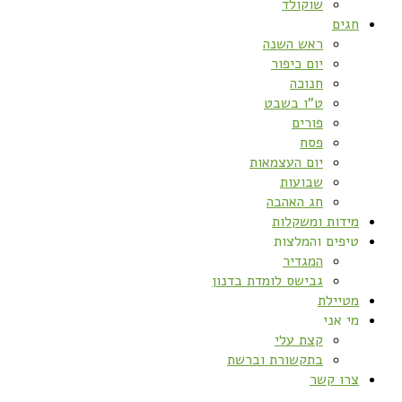
שוקולד
חגים
ראש השנה
יום כיפור
חנוכה
ט”ו בשבט
פורים
פסח
יום העצמאות
שבועות
חג האהבה
מידות ומשקלות
טיפים והמלצות
המגדיר
גבישס לומדת בדנון
מטיילת
מי אני
קצת עלי
בתקשורת וברשת
צרו קשר