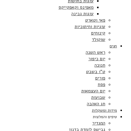
עוגות בחושות
מאפינס וקאפקייקס
עוגות גבינה
פאי וטארט
עוגיות וחיתוכיות
קינוחים
שוקולד
חגים
ראש השנה
יום כיפור
חנוכה
ט”ו בשבט
פורים
פסח
יום העצמאות
שבועות
חג האהבה
מידות ומשקלות
טיפים והמלצות
המגדיר
גבישס לומדת בדנון