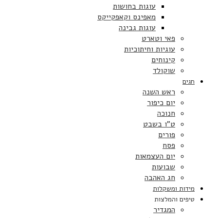
עוגות בחושות
מאפינס וקאפקייקס
עוגות גבינה
פאי וטארט
עוגיות וחיתוכיות
קינוחים
שוקולד
חגים
ראש השנה
יום כיפור
חנוכה
ט”ו בשבט
פורים
פסח
יום העצמאות
שבועות
חג האהבה
מידות ומשקלות
טיפים והמלצות
המגדיר