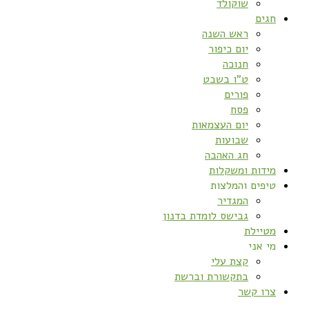
שוקולד
חגים
ראש השנה
יום כיפור
חנוכה
ט”ו בשבט
פורים
פסח
יום העצמאות
שבועות
חג האהבה
מידות ומשקלות
טיפים והמלצות
המגדיר
גבישס לומדת בדנון
מטיילת
מי אני
קצת עלי
בתקשורת וברשת
צרו קשר