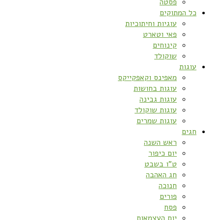
פסטה
כל המתוקים
עוגיות וחיתוכיות
פאי וטארט
קינוחים
שוקולד
עוגות
מאפינס וקאפקייקס
עוגות בחושות
עוגות גבינה
עוגות שוקולד
עוגות שמרים
חגים
ראש השנה
יום כיפור
ט”ו בשבט
חג האהבה
חנוכה
פורים
פסח
יום העצמאות