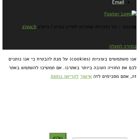
Email
@2021 - כל הזכויות שמורות למירב גביש | ביצוע
zivuch
בחזרה למעלה
אנו משתמשים בעוגיות (cookies) על מנת להבטיח כי אנו נותנים
לכם את החוויה הטובה ביותר באתרנו. אם תמשיכו להשתמש באתר
זה, אתם מסכימים לזה
אישור
לקריאה נוספת
כדאי לך להירשם ולקבל את המתכונים למייל:
שלח!