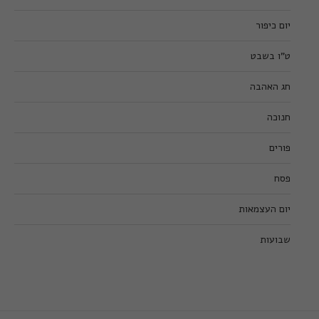
יום כיפור
ט”ו בשבט
חג האהבה
חנוכה
פורים
פסח
יום העצמאות
שבועות