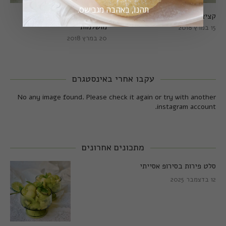
תהנו, באהבה מגבישס.
קציצות כרישה מושלמות
קציצות כרישה טבעוניות
מושלמות
15 במרץ 2018
20 במרץ 2018
עקבו אחרי באינסטגרם
No any image found. Please check it again or try with another
instagram account.
מתכונים אחרונים
סלט פירות בסירופ אסייתי
12 בדצמבר 2025