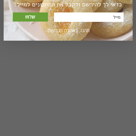
כדאי לך להירשם ולקבל את המתכונים למייל:
שלח!
תהנו, באהבה מגבישס.