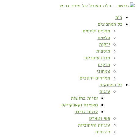
בית
כל המתכונים
מאפים ולחמים
סלטים
ירקות
תוספות
מנות עיקריות
מרקים
צמחוני
ממרחים ורטבים
כל המתוקים
עוגות
עוגות בחושות
מאפינס וקאפקייקס
עוגות גבינה
פאי וטארט
עוגיות וחיתוכיות
קינוחים