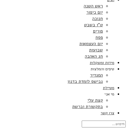
ראש השנה
יום כיפור
חנוכה
ט”ו בשבט
פורים
פסח
יום העצמאות
שבועות
חג האהבה
מידות ומשקלות
טיפים והמלצות
המגדיר
גבישס לומדת בדנון
מטיילת
מי אני
קצת עלי
בתקשורת וברשת
צרו קשר