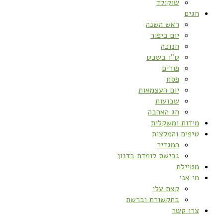
שוקולד
חגים
ראש השנה
יום כיפור
חנוכה
ט”ו בשבט
פורים
פסח
יום העצמאות
שבועות
חג האהבה
מידות ומשקלות
טיפים והמלצות
המגדיר
גבישס לומדת בדנון
מטיילת
מי אני
קצת עלי
בתקשורת וברשת
צרו קשר