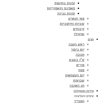
עוגות בחושות
מאפינס וקאפקייקס
עוגות גבינה
פאי וטארט
עוגיות וחיתוכיות
קינוחים
שוקולד
חגים
ראש השנה
יום כיפור
חנוכה
ט”ו בשבט
פורים
פסח
יום העצמאות
שבועות
חג האהבה
מידות ומשקלות
טיפים והמלצות
המגדיר