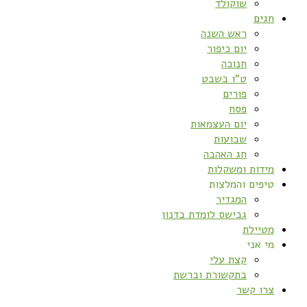
שוקולד
חגים
ראש השנה
יום כיפור
חנוכה
ט”ו בשבט
פורים
פסח
יום העצמאות
שבועות
חג האהבה
מידות ומשקלות
טיפים והמלצות
המגדיר
גבישס לומדת בדנון
מטיילת
מי אני
קצת עלי
בתקשורת וברשת
צרו קשר