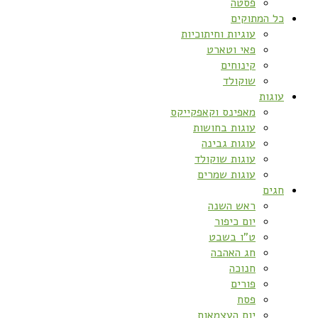
פסטה
כל המתוקים
עוגיות וחיתוכיות
פאי וטארט
קינוחים
שוקולד
עוגות
מאפינס וקאפקייקס
עוגות בחושות
עוגות גבינה
עוגות שוקולד
עוגות שמרים
חגים
ראש השנה
יום כיפור
ט”ו בשבט
חג האהבה
חנוכה
פורים
פסח
יום העצמאות