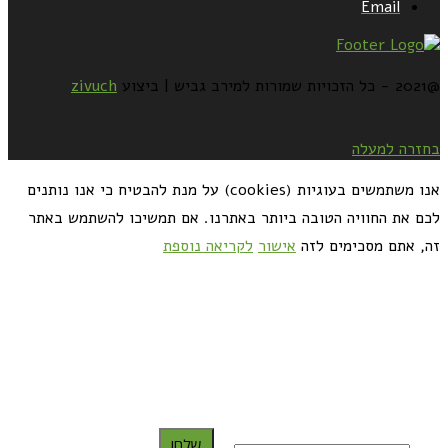
Email
@2021 - כל הזכויות שמורות למירב גביש | ביצוע
zivuch
בחזרה למעלה
אנו משתמשים בעוגיות (cookies) על מנת להבטיח כי אנו נותנים
לכם את החוויה הטובה ביותר באתרנו. אם תמשיכו להשתמש באתר
זה, אתם מסכימים לזה
אישור
לקריאה נוספת
כדאי לך להירשם ולקבל את המתכונים למייל:
שלח!