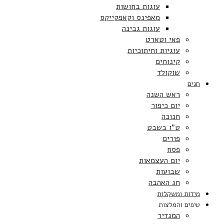
עוגות בחושות
מאפינס וקאפקייקס
עוגות גבינה
פאי וטארט
עוגיות וחיתוכיות
קינוחים
שוקולד
חגים
ראש השנה
יום כיפור
חנוכה
ט”ו בשבט
פורים
פסח
יום העצמאות
שבועות
חג האהבה
מידות ומשקלות
טיפים והמלצות
המגדיר