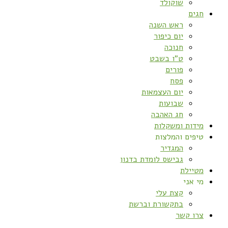
שוקולד
חגים
ראש השנה
יום כיפור
חנוכה
ט”ו בשבט
פורים
פסח
יום העצמאות
שבועות
חג האהבה
מידות ומשקלות
טיפים והמלצות
המגדיר
גבישס לומדת בדנון
מטיילת
מי אני
קצת עלי
בתקשורת וברשת
צרו קשר