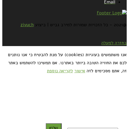
Email
@2021 - כל הזכויות שמורות למירב גביש | ביצוע
zivuch
בחזרה למעלה
אנו משתמשים בעוגיות (cookies) על מנת להבטיח כי אנו נותנים
לכם את החוויה הטובה ביותר באתרנו. אם תמשיכו להשתמש באתר
זה, אתם מסכימים לזה
אישור
לקריאה נוספת
כדאי לך להירשם ולקבל את המתכונים למייל:
שלח!