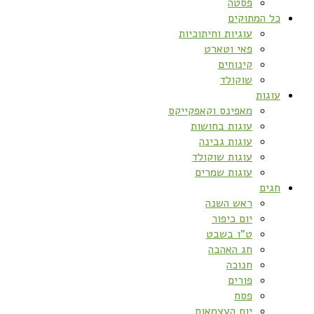
פסטה
כל המתוקים
עוגיות וחיתוכיות
פאי וטארט
קינוחים
שוקולד
עוגות
מאפינס וקאפקייקס
עוגות בחושות
עוגות גבינה
עוגות שוקולד
עוגות שמרים
חגים
ראש השנה
יום כיפור
ט”ו בשבט
חג האהבה
חנוכה
פורים
פסח
יום העצמאות