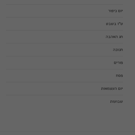
יום כיפור
ט”ו בשבט
חג האהבה
חנוכה
פורים
פסח
יום העצמאות
שבועות