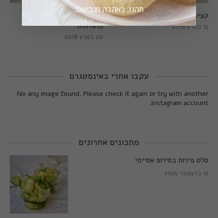
תהנו, באהבה מגבישס.
קציצות כרישה מושלמות
קציצות כרישה טבעוניות
מושלמות
15 במרץ 2018
20 במרץ 2018
עקבו אחרי באינסטגרם
No any image found. Please check it again or try with another
instagram account.
מתכונים אחרונים
סלט פירות בסירופ אסייתי
12 בדצמבר 2025