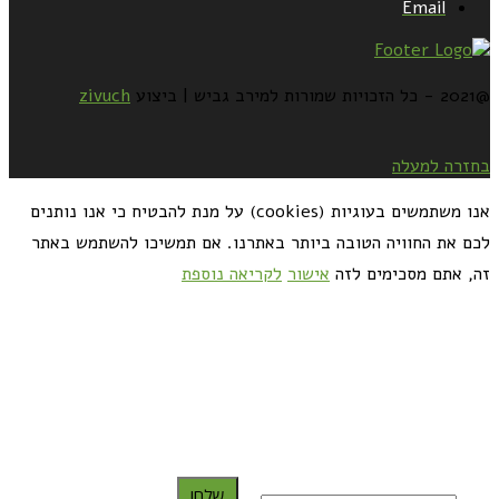
Email
@2021 - כל הזכויות שמורות למירב גביש | ביצוע
zivuch
בחזרה למעלה
אנו משתמשים בעוגיות (cookies) על מנת להבטיח כי אנו נותנים
לכם את החוויה הטובה ביותר באתרנו. אם תמשיכו להשתמש באתר
זה, אתם מסכימים לזה
אישור
לקריאה נוספת
כדאי לך להירשם ולקבל את המתכונים למייל:
שלח!