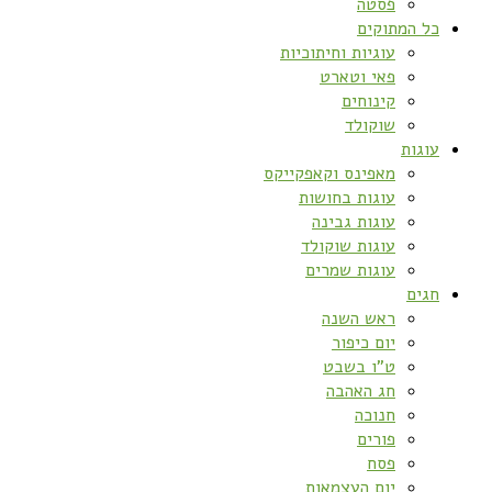
פסטה
כל המתוקים
עוגיות וחיתוכיות
פאי וטארט
קינוחים
שוקולד
עוגות
מאפינס וקאפקייקס
עוגות בחושות
עוגות גבינה
עוגות שוקולד
עוגות שמרים
חגים
ראש השנה
יום כיפור
ט”ו בשבט
חג האהבה
חנוכה
פורים
פסח
יום העצמאות