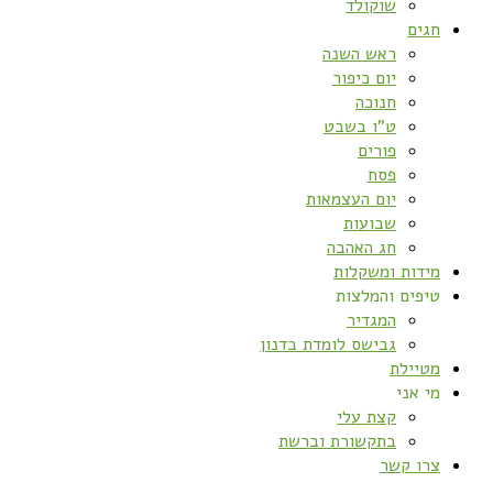
שוקולד
חגים
ראש השנה
יום כיפור
חנוכה
ט”ו בשבט
פורים
פסח
יום העצמאות
שבועות
חג האהבה
מידות ומשקלות
טיפים והמלצות
המגדיר
גבישס לומדת בדנון
מטיילת
מי אני
קצת עלי
בתקשורת וברשת
צרו קשר