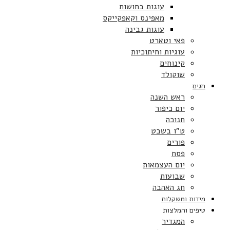
עוגות בחושות
מאפינס וקאפקייקס
עוגות גבינה
פאי וטארט
עוגיות וחיתוכיות
קינוחים
שוקולד
חגים
ראש השנה
יום כיפור
חנוכה
ט”ו בשבט
פורים
פסח
יום העצמאות
שבועות
חג האהבה
מידות ומשקלות
טיפים והמלצות
המגדיר