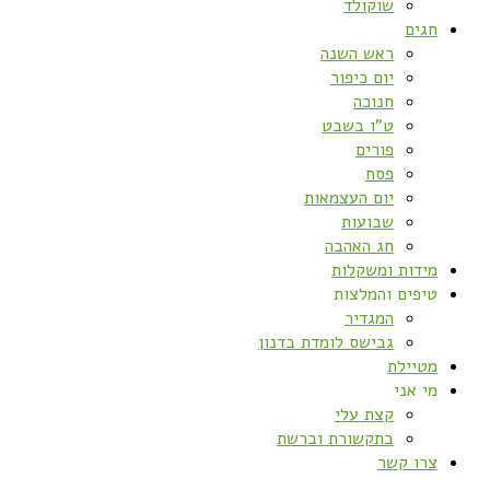
שוקולד
חגים
ראש השנה
יום כיפור
חנוכה
ט”ו בשבט
פורים
פסח
יום העצמאות
שבועות
חג האהבה
מידות ומשקלות
טיפים והמלצות
המגדיר
גבישס לומדת בדנון
מטיילת
מי אני
קצת עלי
בתקשורת וברשת
צרו קשר