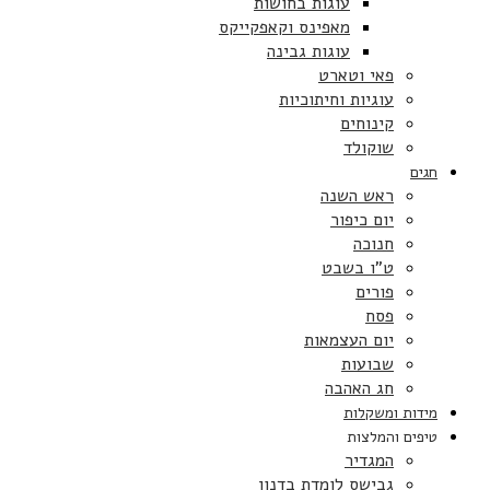
עוגות בחושות
מאפינס וקאפקייקס
עוגות גבינה
פאי וטארט
עוגיות וחיתוכיות
קינוחים
שוקולד
חגים
ראש השנה
יום כיפור
חנוכה
ט”ו בשבט
פורים
פסח
יום העצמאות
שבועות
חג האהבה
מידות ומשקלות
טיפים והמלצות
המגדיר
גבישס לומדת בדנון