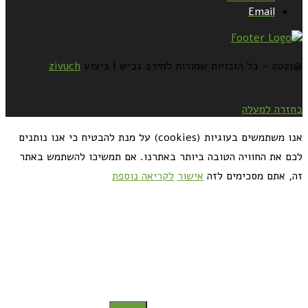
Email
@2021 - כל הזכויות שמורות למירב גביש | ביצוע
zivuch
בחזרה למעלה
אנו משתמשים בעוגיות (cookies) על מנת להבטיח כי אנו נותנים
לכם את החוויה הטובה ביותר באתרנו. אם תמשיכו להשתמש באתר
זה, אתם מסכימים לזה
אישור
לקריאה נוספת
כדאי לך להירשם ולקבל את המתכונים למייל: