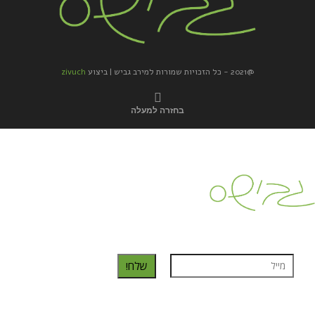
@2021 - כל הזכויות שמורות למירב גביש | ביצוע
zivuch
בחזרה למעלה
כדאי לך להירשם ולקבל את המתכונים למייל:
שלח!
נרשמת בהצלחה!
תהנו, באהבה מגבישס.