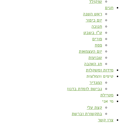
שוקולד
חגים
ראש השנה
יום כיפור
חנוכה
ט”ו בשבט
פורים
פסח
יום העצמאות
שבועות
חג האהבה
מידות ומשקלות
טיפים והמלצות
המגדיר
גבישס לומדת בדנון
מטיילת
מי אני
קצת עלי
בתקשורת וברשת
צרו קשר