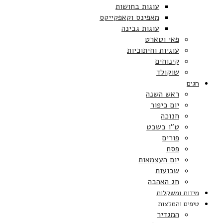
עוגות בחושות
מאפינס וקאפקייקס
עוגות גבינה
פאי וטארט
עוגיות וחיתוכיות
קינוחים
שוקולד
חגים
ראש השנה
יום כיפור
חנוכה
ט”ו בשבט
פורים
פסח
יום העצמאות
שבועות
חג האהבה
מידות ומשקלות
טיפים והמלצות
המגדיר