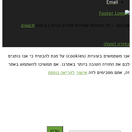
Email
@2021 - כל הזכויות שמורות למירב גביש | ביצוע
zivuch
בחזרה למעלה
אנו משתמשים בעוגיות (cookies) על מנת להבטיח כי אנו נותנים
לכם את החוויה הטובה ביותר באתרנו. אם תמשיכו להשתמש באתר
זה, אתם מסכימים לזה
אישור
לקריאה נוספת
כדאי לך להירשם ולקבל את המתכונים למייל:
שלח!