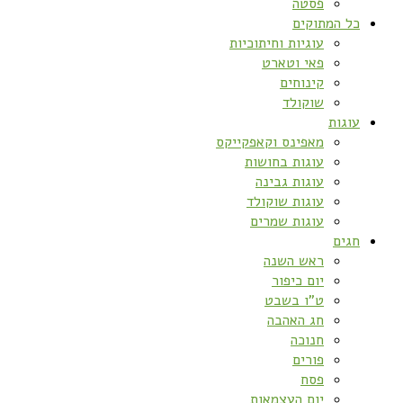
פסטה
כל המתוקים
עוגיות וחיתוכיות
פאי וטארט
קינוחים
שוקולד
עוגות
מאפינס וקאפקייקס
עוגות בחושות
עוגות גבינה
עוגות שוקולד
עוגות שמרים
חגים
ראש השנה
יום כיפור
ט”ו בשבט
חג האהבה
חנוכה
פורים
פסח
יום העצמאות