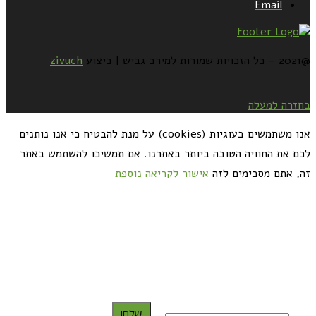
Email
@2021 - כל הזכויות שמורות למירב גביש | ביצוע
zivuch
בחזרה למעלה
אנו משתמשים בעוגיות (cookies) על מנת להבטיח כי אנו נותנים
לכם את החוויה הטובה ביותר באתרנו. אם תמשיכו להשתמש באתר
זה, אתם מסכימים לזה
אישור
לקריאה נוספת
כדאי לך להירשם ולקבל את המתכונים למייל:
שלח!