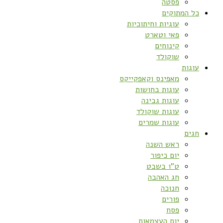
פסטה
כל המתוקים
עוגיות וחיתוכיות
פאי וטארט
קינוחים
שוקולד
עוגות
מאפינס וקאפקייקס
עוגות בחושות
עוגות גבינה
עוגות שוקולד
עוגות שמרים
חגים
ראש השנה
יום כיפור
ט”ו בשבט
חג האהבה
חנוכה
פורים
פסח
יום העצמאות