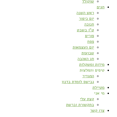
שוקולד
חגים
ראש השנה
יום כיפור
חנוכה
ט”ו בשבט
פורים
פסח
יום העצמאות
שבועות
חג האהבה
מידות ומשקלות
טיפים והמלצות
המגדיר
גבישס לומדת בדנון
מטיילת
מי אני
קצת עלי
בתקשורת וברשת
צרו קשר