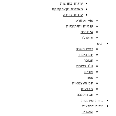
עוגות בחושות
מאפינס וקאפקייקס
עוגות גבינה
פאי וטארט
עוגיות וחיתוכיות
קינוחים
שוקולד
חגים
ראש השנה
יום כיפור
חנוכה
ט”ו בשבט
פורים
פסח
יום העצמאות
שבועות
חג האהבה
מידות ומשקלות
טיפים והמלצות
המגדיר