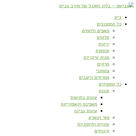
בית
כל המתכונים
מאפים ולחמים
סלטים
ירקות
תוספות
מנות עיקריות
מרקים
צמחוני
ממרחים ורטבים
כל המתוקים
עוגות
עוגות בחושות
מאפינס וקאפקייקס
עוגות גבינה
פאי וטארט
עוגיות וחיתוכיות
קינוחים