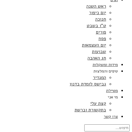
ראש השנה
יום כיפור
חנוכה
ט”ו בשבט
פורים
פסח
יום העצמאות
שבועות
חג האהבה
מידות ומשקלות
טיפים והמלצות
המגדיר
גבישס לומדת בדנון
מטיילת
מי אני
קצת עלי
בתקשורת וברשת
צרו קשר