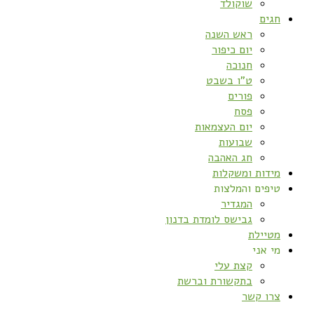
שוקולד
חגים
ראש השנה
יום כיפור
חנוכה
ט”ו בשבט
פורים
פסח
יום העצמאות
שבועות
חג האהבה
מידות ומשקלות
טיפים והמלצות
המגדיר
גבישס לומדת בדנון
מטיילת
מי אני
קצת עלי
בתקשורת וברשת
צרו קשר