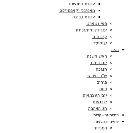
עוגות בחושות
מאפינס וקאפקייקס
עוגות גבינה
פאי וטארט
עוגיות וחיתוכיות
קינוחים
שוקולד
חגים
ראש השנה
יום כיפור
חנוכה
ט”ו בשבט
פורים
פסח
יום העצמאות
שבועות
חג האהבה
מידות ומשקלות
טיפים והמלצות
המגדיר