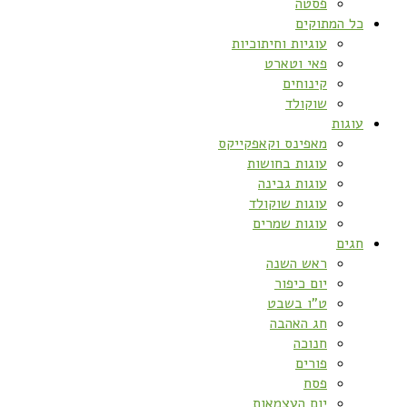
פסטה
כל המתוקים
עוגיות וחיתוכיות
פאי וטארט
קינוחים
שוקולד
עוגות
מאפינס וקאפקייקס
עוגות בחושות
עוגות גבינה
עוגות שוקולד
עוגות שמרים
חגים
ראש השנה
יום כיפור
ט”ו בשבט
חג האהבה
חנוכה
פורים
פסח
יום העצמאות