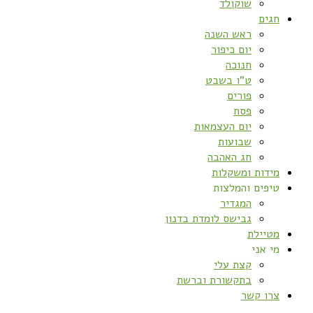
שוקולד
חגים
ראש השנה
יום כיפור
חנוכה
ט”ו בשבט
פורים
פסח
יום העצמאות
שבועות
חג האהבה
מידות ומשקלות
טיפים והמלצות
המגדיר
גבישס לומדת בדנון
מטיילת
מי אני
קצת עלי
בתקשורת וברשת
צרו קשר