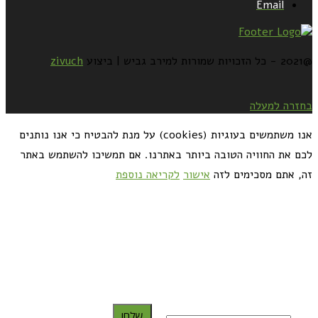
Email
@2021 - כל הזכויות שמורות למירב גביש | ביצוע
zivuch
בחזרה למעלה
אנו משתמשים בעוגיות (cookies) על מנת להבטיח כי אנו נותנים
לכם את החוויה הטובה ביותר באתרנו. אם תמשיכו להשתמש באתר
זה, אתם מסכימים לזה
אישור
לקריאה נוספת
כדאי לך להירשם ולקבל את המתכונים למייל:
שלח!