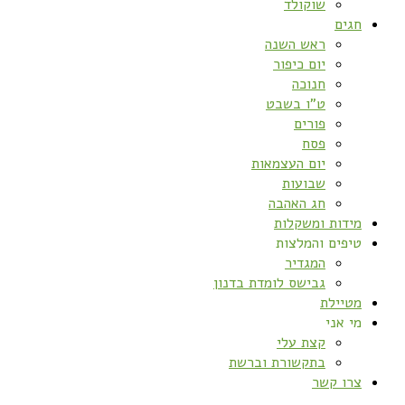
שוקולד
חגים
ראש השנה
יום כיפור
חנוכה
ט”ו בשבט
פורים
פסח
יום העצמאות
שבועות
חג האהבה
מידות ומשקלות
טיפים והמלצות
המגדיר
גבישס לומדת בדנון
מטיילת
מי אני
קצת עלי
בתקשורת וברשת
צרו קשר