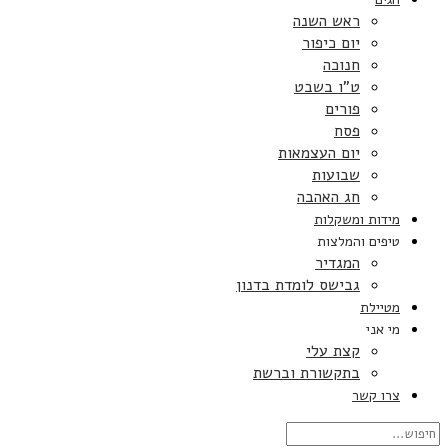
ראש השנה
יום כיפור
חנוכה
ט”ו בשבט
פורים
פסח
יום העצמאות
שבועות
חג האהבה
מידות ומשקלות
טיפים והמלצות
המגדיר
גבישס לומדת בדנון
מטיילת
מי אני
קצת עלי
בתקשורת וברשת
צרו קשר