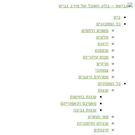
בית
כל המתכונים
מאפים ולחמים
סלטים
ירקות
תוספות
מנות עיקריות
מרקים
צמחוני
ממרחים ורטבים
כל המתוקים
עוגות
עוגות בחושות
מאפינס וקאפקייקס
עוגות גבינה
פאי וטארט
עוגיות וחיתוכיות
קינוחים