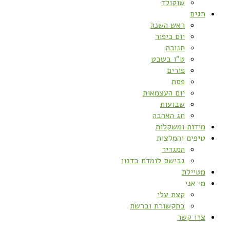
שוקולד
חגים
ראש השנה
יום כיפור
חנוכה
ט”ו בשבט
פורים
פסח
יום העצמאות
שבועות
חג האהבה
מידות ומשקלות
טיפים והמלצות
המגדיר
גבישס לומדת בדנון
מטיילת
מי אני
קצת עלי
בתקשורת וברשת
צרו קשר