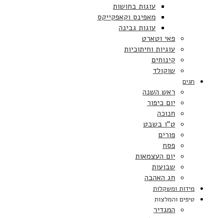
עוגות בחושות
מאפינס וקאפקייקס
עוגות גבינה
פאי וטארט
עוגיות וחיתוכיות
קינוחים
שוקולד
חגים
ראש השנה
יום כיפור
חנוכה
ט”ו בשבט
פורים
פסח
יום העצמאות
שבועות
חג האהבה
מידות ומשקלות
טיפים והמלצות
המגדיר