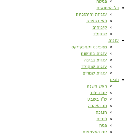
פסטה
כל המתוקים
עוגיות וחיתוכיות
פאי וטארט
קינוחים
שוקולד
עוגות
מאפינס וקאפקייקס
עוגות בחושות
עוגות גבינה
עוגות שוקולד
עוגות שמרים
חגים
ראש השנה
יום כיפור
ט”ו בשבט
חג האהבה
חנוכה
פורים
פסח
יום העצמאות