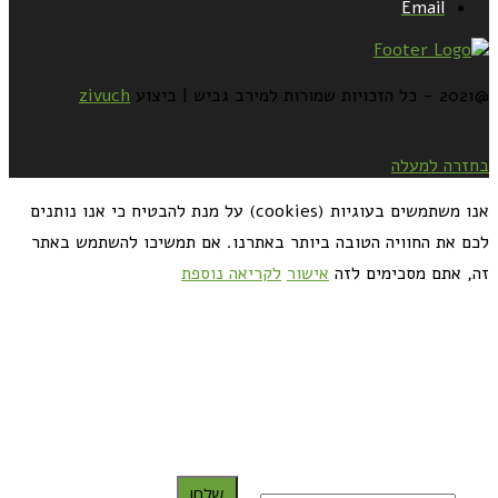
Email
@2021 - כל הזכויות שמורות למירב גביש | ביצוע
zivuch
בחזרה למעלה
אנו משתמשים בעוגיות (cookies) על מנת להבטיח כי אנו נותנים
לכם את החוויה הטובה ביותר באתרנו. אם תמשיכו להשתמש באתר
זה, אתם מסכימים לזה
אישור
לקריאה נוספת
כדאי לך להירשם ולקבל את המתכונים למייל:
שלח!