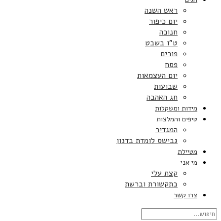
ראש השנה
יום כיפור
חנוכה
ט”ו בשבט
פורים
פסח
יום העצמאות
שבועות
חג האהבה
מידות ומשקלות
טיפים והמלצות
המגדיר
גבישס לומדת בדנון
מטיילת
מי אני
קצת עלי
בתקשורת וברשת
צרו קשר