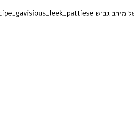
recipe_gavisious_le