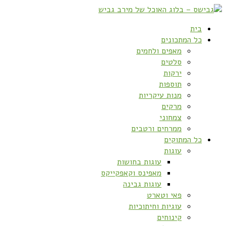
בית
כל המתכונים
מאפים ולחמים
סלטים
ירקות
תוספות
מנות עיקריות
מרקים
צמחוני
ממרחים ורטבים
כל המתוקים
עוגות
עוגות בחושות
מאפינס וקאפקייקס
עוגות גבינה
פאי וטארט
עוגיות וחיתוכיות
קינוחים