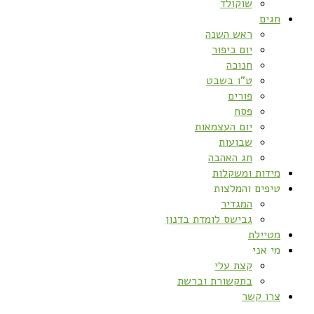
שוקולד
חגים
ראש השנה
יום כיפור
חנוכה
ט”ו בשבט
פורים
פסח
יום העצמאות
שבועות
חג האהבה
מידות ומשקלות
טיפים והמלצות
המגדיר
גבישס לומדת בדנון
מטיילת
מי אני
קצת עלי
בתקשורת וברשת
צרו קשר