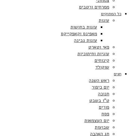
צמחוני
ממרחים ורטבים
כל המתוקים
עוגות
עוגות בחושות
מאפינס וקאפקייקס
עוגות גבינה
פאי וטארט
עוגיות וחיתוכיות
קינוחים
שוקולד
חגים
ראש השנה
יום כיפור
חנוכה
ט”ו בשבט
פורים
פסח
יום העצמאות
שבועות
חג האהבה