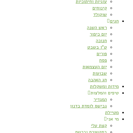
עוגיות וחיתוכיות
קינוחים
שוקולד
חגים
ראש השנה
יום כיפור
חנוכה
ט”ו בשבט
פורים
פסח
יום העצמאות
שבועות
חג האהבה
מידות ומשקלות
טיפים והמלצות
המגדיר
גבישס לומדת בדנון
מטיילת
מי אני
קצת עלי
בתקשורת וברשת