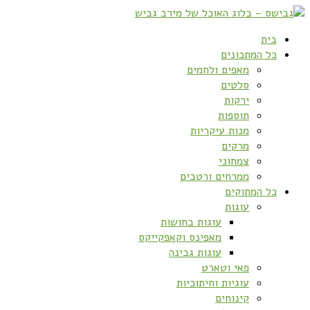
בית
כל המתכונים
מאפים ולחמים
סלטים
ירקות
תוספות
מנות עיקריות
מרקים
צמחוני
ממרחים ורטבים
כל המתוקים
עוגות
עוגות בחושות
מאפינס וקאפקייקס
עוגות גבינה
פאי וטארט
עוגיות וחיתוכיות
קינוחים