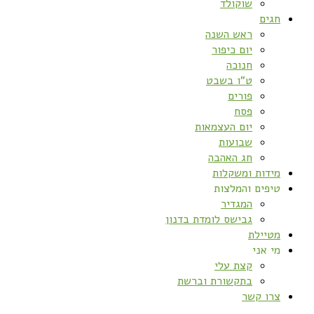
שוקולד
חגים
ראש השנה
יום כיפור
חנוכה
ט”ו בשבט
פורים
פסח
יום העצמאות
שבועות
חג האהבה
מידות ומשקלות
טיפים והמלצות
המגדיר
גבישס לומדת בדנון
מטיילת
מי אני
קצת עלי
בתקשורת וברשת
צרו קשר