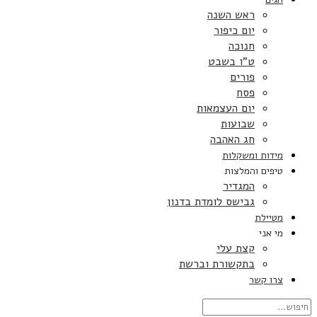
ראש השנה
יום כיפור
חנוכה
ט”ו בשבט
פורים
פסח
יום העצמאות
שבועות
חג האהבה
מידות ומשקלות
טיפים והמלצות
המגדיר
גבישס לומדת בדנון
מטיילת
מי אני
קצת עלי
בתקשורת וברשת
צרו קשר