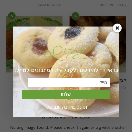
5 בפברואר 2021
1 באוגוסט 2022
5
6
כדאי לך להירשם ולקבל את המתכונים למייל:
קציצות כרישה מושלמות
קציצות כרישה טבעוניות
מושלמות
15 במרץ 2018
20 במרץ 2018
שלח!
תהנו, באהבה מגבישס.
עקבו אחרי באינסטגרם
No any image found. Please check it again or try with another