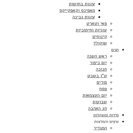
עוגות בחושות
מאפינס וקאפקייקס
עוגות גבינה
פאי וטארט
עוגיות וחיתוכיות
קינוחים
שוקולד
חגים
ראש השנה
יום כיפור
חנוכה
ט”ו בשבט
פורים
פסח
יום העצמאות
שבועות
חג האהבה
מידות ומשקלות
טיפים והמלצות
המגדיר