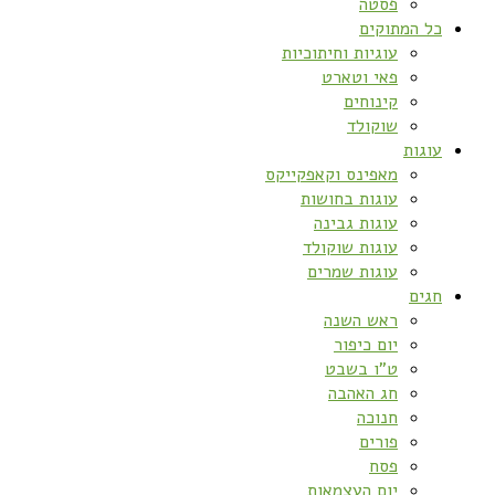
פסטה
כל המתוקים
עוגיות וחיתוכיות
פאי וטארט
קינוחים
שוקולד
עוגות
מאפינס וקאפקייקס
עוגות בחושות
עוגות גבינה
עוגות שוקולד
עוגות שמרים
חגים
ראש השנה
יום כיפור
ט”ו בשבט
חג האהבה
חנוכה
פורים
פסח
יום העצמאות