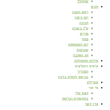
שוקולד
חגים
ראש השנה
יום כיפור
חנוכה
ט”ו בשבט
פורים
פסח
יום העצמאות
שבועות
חג האהבה
מידות ומשקלות
טיפים והמלצות
המגדיר
גבישס לומדת בדנון
מטיילת
מי אני
קצת עלי
בתקשורת וברשת
צרו קשר