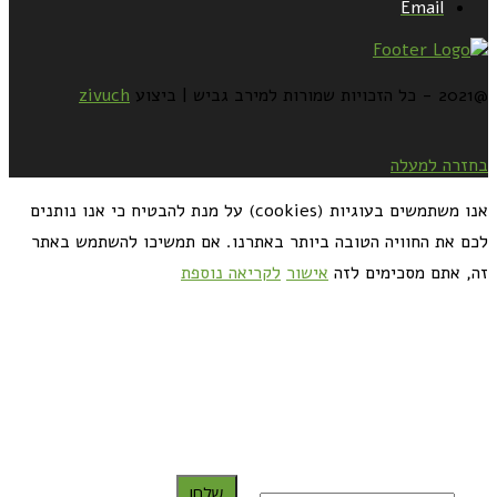
Email
@2021 - כל הזכויות שמורות למירב גביש | ביצוע
zivuch
בחזרה למעלה
אנו משתמשים בעוגיות (cookies) על מנת להבטיח כי אנו נותנים
לכם את החוויה הטובה ביותר באתרנו. אם תמשיכו להשתמש באתר
זה, אתם מסכימים לזה
אישור
לקריאה נוספת
כדאי לך להירשם ולקבל את המתכונים למייל:
שלח!