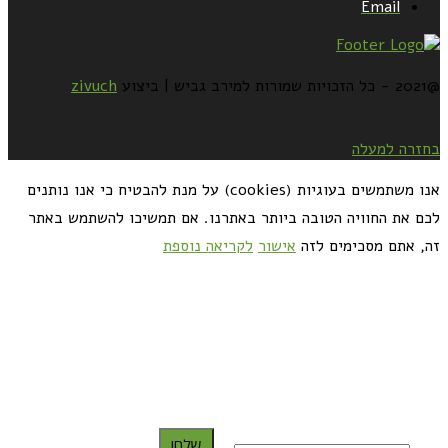
Email
@2021 - כל הזכויות שמורות למירב גביש | ביצוע
zivuch
בחזרה למעלה
אנו משתמשים בעוגיות (cookies) על מנת להבטיח כי אנו נותנים
לכם את החוויה הטובה ביותר באתרנו. אם תמשיכו להשתמש באתר
זה, אתם מסכימים לזה
אישור
לקריאה נוספת
כדאי לך להירשם ולקבל את המתכונים למייל:
שלח!