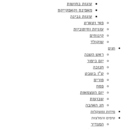
עוגות בחושות
מאפינס וקאפקייקס
עוגות גבינה
פאי וטארט
עוגיות וחיתוכיות
קינוחים
שוקולד
חגים
ראש השנה
יום כיפור
חנוכה
ט”ו בשבט
פורים
פסח
יום העצמאות
שבועות
חג האהבה
מידות ומשקלות
טיפים והמלצות
המגדיר