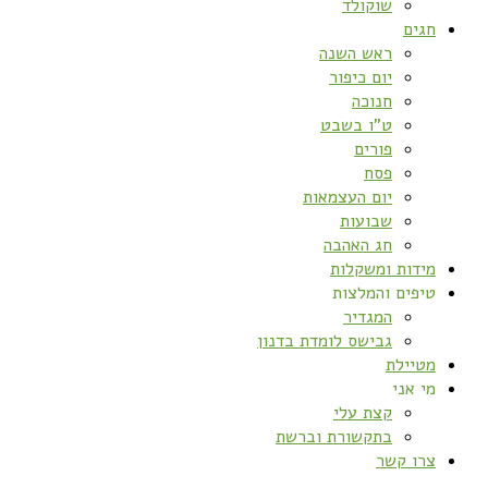
שוקולד
חגים
ראש השנה
יום כיפור
חנוכה
ט”ו בשבט
פורים
פסח
יום העצמאות
שבועות
חג האהבה
מידות ומשקלות
טיפים והמלצות
המגדיר
גבישס לומדת בדנון
מטיילת
מי אני
קצת עלי
בתקשורת וברשת
צרו קשר