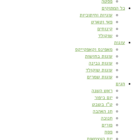
פסטה
כל המתוקים
עוגיות וחיתוכיות
פאי וטארט
קינוחים
שוקולד
עוגות
מאפינס וקאפקייקס
עוגות בחושות
עוגות גבינה
עוגות שוקולד
עוגות שמרים
חגים
ראש השנה
יום כיפור
ט”ו בשבט
חג האהבה
חנוכה
פורים
פסח
יום העצמאות