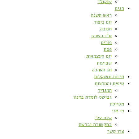
שוקולד
חגים
ראש השנה
יום כיפור
חנוכה
ט”ו בשבט
פורים
פסח
יום העצמאות
שבועות
חג האהבה
מידות ומשקלות
טיפים והמלצות
המגדיר
גבישס לומדת בדנון
מטיילת
מי אני
קצת עלי
בתקשורת וברשת
צרו קשר