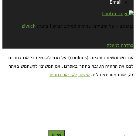
Email
@2021 - כל הזכויות שמורות למירב גביש | ביצוע
zivuch
בחזרה למעלה
אנו משתמשים בעוגיות (cookies) על מנת להבטיח כי אנו נותנים
לכם את החוויה הטובה ביותר באתרנו. אם תמשיכו להשתמש באתר
זה, אתם מסכימים לזה
אישור
לקריאה נוספת
כדאי לך להירשם ולקבל את המתכונים למייל:
שלח!