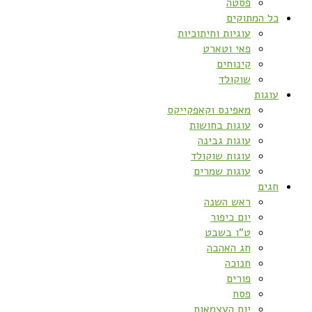
פסטה
כל המתוקים
עוגיות וחיתוכיות
פאי וטארט
קינוחים
שוקולד
עוגות
מאפינס וקאפקייקס
עוגות בחושות
עוגות גבינה
עוגות שוקולד
עוגות שמרים
חגים
ראש השנה
יום כיפור
ט”ו בשבט
חג האהבה
חנוכה
פורים
פסח
יום העצמאות