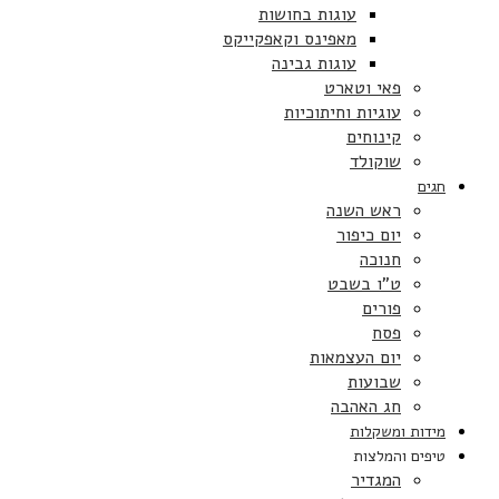
עוגות בחושות
מאפינס וקאפקייקס
עוגות גבינה
פאי וטארט
עוגיות וחיתוכיות
קינוחים
שוקולד
חגים
ראש השנה
יום כיפור
חנוכה
ט”ו בשבט
פורים
פסח
יום העצמאות
שבועות
חג האהבה
מידות ומשקלות
טיפים והמלצות
המגדיר