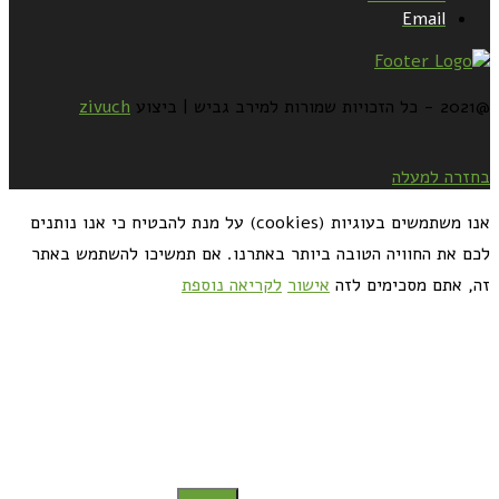
Email
@2021 - כל הזכויות שמורות למירב גביש | ביצוע
zivuch
בחזרה למעלה
אנו משתמשים בעוגיות (cookies) על מנת להבטיח כי אנו נותנים
לכם את החוויה הטובה ביותר באתרנו. אם תמשיכו להשתמש באתר
זה, אתם מסכימים לזה
אישור
לקריאה נוספת
כדאי לך להירשם ולקבל את המתכונים למייל: