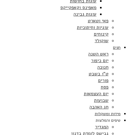
עוגות בחושות
מאפינס וקאפקייקס
עוגות גבינה
פאי וטארט
עוגיות וחיתוכיות
קינוחים
שוקולד
חגים
ראש השנה
יום כיפור
חנוכה
ט”ו בשבט
פורים
פסח
יום העצמאות
שבועות
חג האהבה
מידות ומשקלות
טיפים והמלצות
המגדיר
גבישס לומדת בדנון