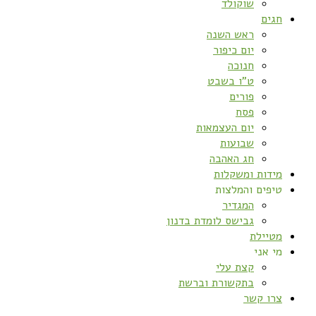
שוקולד
חגים
ראש השנה
יום כיפור
חנוכה
ט”ו בשבט
פורים
פסח
יום העצמאות
שבועות
חג האהבה
מידות ומשקלות
טיפים והמלצות
המגדיר
גבישס לומדת בדנון
מטיילת
מי אני
קצת עלי
בתקשורת וברשת
צרו קשר