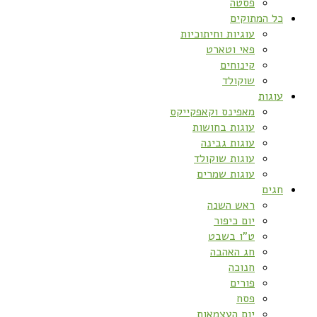
פסטה
כל המתוקים
עוגיות וחיתוכיות
פאי וטארט
קינוחים
שוקולד
עוגות
מאפינס וקאפקייקס
עוגות בחושות
עוגות גבינה
עוגות שוקולד
עוגות שמרים
חגים
ראש השנה
יום כיפור
ט”ו בשבט
חג האהבה
חנוכה
פורים
פסח
יום העצמאות