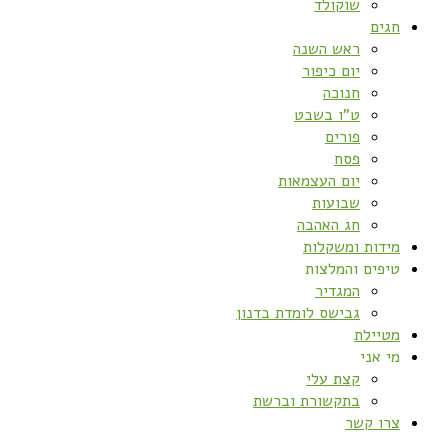
שוקולד
חגים
ראש השנה
יום כיפור
חנוכה
ט”ו בשבט
פורים
פסח
יום העצמאות
שבועות
חג האהבה
מידות ומשקלות
טיפים והמלצות
המגדיר
גבישס לומדת בדנון
מטיילת
מי אני
קצת עלי
בתקשורת וברשת
צרו קשר