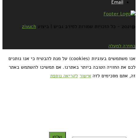
Email
@2021 - כל הזכויות שמורות למירב גביש | ביצוע
zivuch
בחזרה למעלה
אנו משתמשים בעוגיות (cookies) על מנת להבטיח כי אנו נותנים
לכם את החוויה הטובה ביותר באתרנו. אם תמשיכו להשתמש באתר
זה, אתם מסכימים לזה
אישור
לקריאה נוספת
כדאי לך להירשם ולקבל את המתכונים למייל:
שלח!