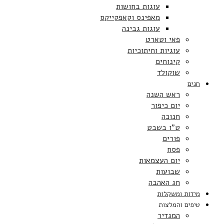
עוגות בחושות
מאפינס וקאפקייקס
עוגות גבינה
פאי וטארט
עוגיות וחיתוכיות
קינוחים
שוקולד
חגים
ראש השנה
יום כיפור
חנוכה
ט”ו בשבט
פורים
פסח
יום העצמאות
שבועות
חג האהבה
מידות ומשקלות
טיפים והמלצות
המגדיר