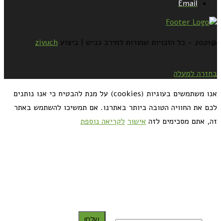
Email
@2021 - כל הזכויות שמורות למירב גביש | ביצוע
zivuch
בחזרה למעלה
אנו משתמשים בעוגיות (cookies) על מנת להבטיח כי אנו נותנים
לכם את החוויה הטובה ביותר באתרנו. אם תמשיכו להשתמש באתר
זה, אתם מסכימים לזה
אישור
לקריאה נוספת
כדאי לך להירשם ולקבל את המתכונים למייל:
שלח!