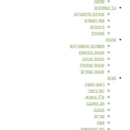
פסטה
כל המתוקים
עוגיות וחיתוכיות
פאי וטארט
קינוחים
שוקולד
עוגות
מאפינס וקאפקייקס
עוגות בחושות
עוגות גבינה
עוגות שוקולד
עוגות שמרים
חגים
ראש השנה
יום כיפור
ט”ו בשבט
חג האהבה
חנוכה
פורים
פסח
יום העצמאות