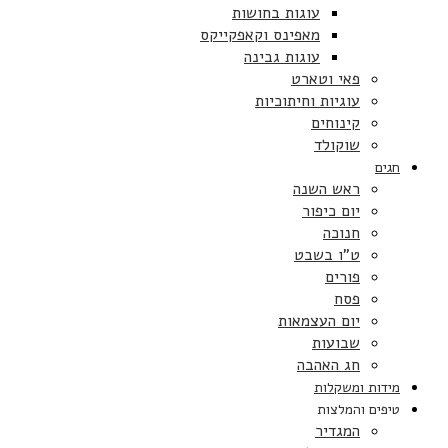
עוגות בחושות
מאפינס וקאפקייקס
עוגות גבינה
פאי וטארט
עוגיות וחיתוכיות
קינוחים
שוקולד
חגים
ראש השנה
יום כיפור
חנוכה
ט”ו בשבט
פורים
פסח
יום העצמאות
שבועות
חג האהבה
מידות ומשקלות
טיפים והמלצות
המגדיר