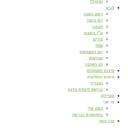
שוקולד
חגים
ראש השנה
יום כיפור
חנוכה
ט”ו בשבט
פורים
פסח
יום העצמאות
שבועות
חג האהבה
מידות ומשקלות
טיפים והמלצות
המגדיר
גבישס לומדת בדנון
מטיילת
מי אני
קצת עלי
בתקשורת וברשת
צרו קשר