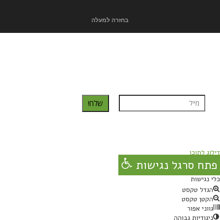
בחזרה למעלה
כדאי לך להירשם ולקבל את המתכונים למייל:
שלח!
נרשמת בהצלחה!
תהנו, באהבה מגבישס.
דילוג לתוכן
פתח סרגל נגישות
כלי נגישות
הגדל טקסט
הקטן טקסט
גווני אפור
ניגודיות גבוהה