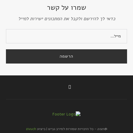
שמרו על קשר
כדאי לך להירשם ולקבל את המתכונים ישירות למייל
@2021 - כל הזכויות שמורות למירב גביש | ביצוע
zivuch